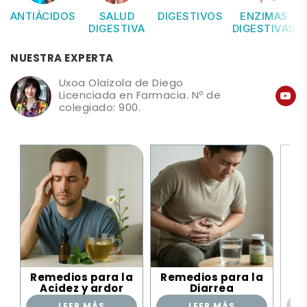
ANTIÁCIDOS
SALUD
DIGESTIVOS
ENZIMAS
DIGESTIVA
DIGESTIVAS
NUESTRA EXPERTA
Uxoa Olaizola de Diego
Licenciada en Farmacia. Nº de
colegiado: 900.
Remedios para la
Remedios para la
Re
Acidez y ardor
Diarrea
LEER MÁS
LEER MÁS