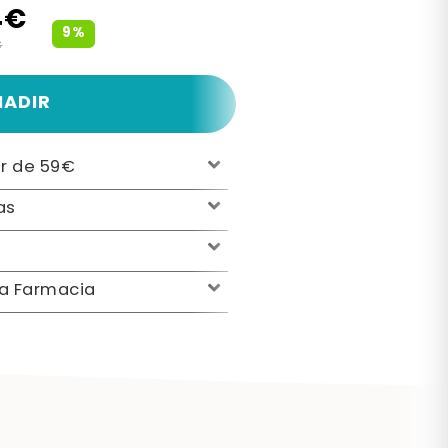
4€
9%
€
ÑADIR
ir de 59€
as
la Farmacia