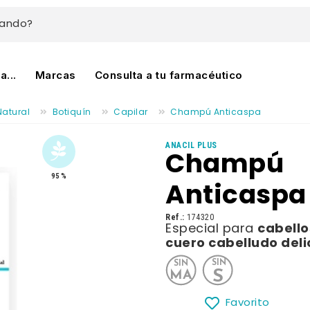
cando?
...
Marcas
Consulta a tu farmacéutico
Natural
Botiquín
Capilar
Champú Anticaspa
ANACIL PLUS
Champú
95 %
Anticaspa
Ref.:
174320
cabello
Especial para
cuero cabelludo deli
Favorito