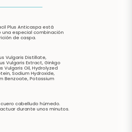
cil Plus Anticaspa está
e una especial combinación
rición de caspa.
ulgaris Distillate,
us Vulgaris Extract, Ginkgo
s Vulgaris Oil, Hydrolyzed
otein, Sodium Hydroxide,
ium Benzoate, Potassium
 y cuero cabelludo húmedo.
r actuar durante unos minutos.