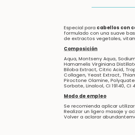
cabellos con c
Especial para
formulado con una suave bas
de extractos vegetales, vitam
Composición
Aqua, Montseny Aqua, Sodium 
Hamamelis Virginiana Distillat
Biloba Extract, Citric Acid, T
Collagen, Yeast Extract, Thia
Piroctone Olamine, Polyquate
Sorbate, Linalool, CI 19140, CI 
Modo de empleo
Se recomienda aplicar utiliza
Realizar un ligero masaje y a
Volver a aclarar abundantem