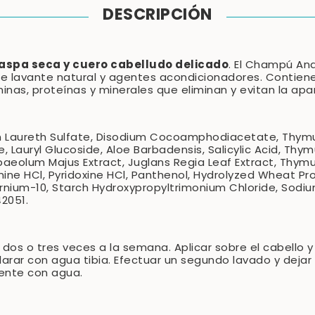
DESCRIPCIÓN
aspa seca y cuero cabelludo delicado
. El Champú Ana
e lavante natural y agentes acondicionadores. Contien
inas, proteínas y minerales que eliminan y evitan la apa
Laureth Sulfate, Disodium Cocoamphodiacetate, Thymus V
e, Lauryl Glucoside, Aloe Barbadensis, Salicylic Acid, Thym
ropaeolum Majus Extract, Juglans Regia Leaf Extract, Thymu
mine HCl, Pyridoxine HCl, Panthenol, Hydrolyzed Wheat Pr
rnium-10, Starch Hydroxypropyltrimonium Chloride, Sod
42051.
r dos o tres veces a la semana. Aplicar sobre el cabello
clarar con agua tibia. Efectuar un segundo lavado y deja
ente con agua.