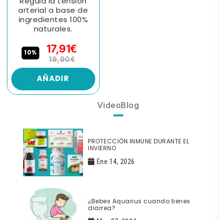
Regula la tensión
arterial a base de
ingredientes 100%
naturales.
17,91€
10%
19,90€
AÑADIR
VideoBlog
PROTECCIÓN INMUNE DURANTE EL
INVIERNO
Ene 14, 2026
¿Bebes Aquarius cuando tienes
diarrea?