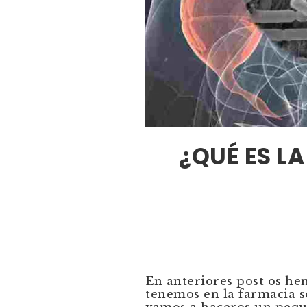
¿QUÉ ES LA
En anteriores post os he
tenemos en la farmacia so
vamos a haceros un peq