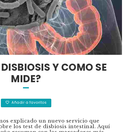
 DISBIOSIS Y COMO SE
MIDE?
Añadir a favoritos
mos explicado un nuevo servicio que
bre los test de disbiosis intestinal. Aquí
ueño resumen con los marcadores más