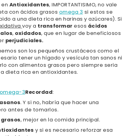
a en
Antioxidantes
, IMPORTANTISIMO, no vale
eta con ácidos grasos
omega 3
si estos se
do a una dieta rica en harinas y azúcares). Si
xidativa
voy a
transformar
esos
ácidos
alos
,
oxidados
, que en lugar de beneficiosos
er
perjudiciales.
enemos son los pequeños crustáceos como el
cesario tener un hígado y vesícula tan sanos ni
rlo con alimentos grasos pero siempre seria
 dieta rica en antioxidantes.
omega-3
Recordad
:
la
sanos
. Y si no, habría que hacer una
ro antes de tomarlos.
 grasos
, mejor en la comida principal.
tioxidantes
y si es necesario reforzar esa