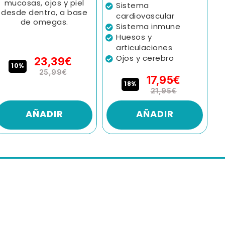
mucosas, ojos y piel
Sistema
desde dentro, a base
cardiovascular
de omegas.
Sistema inmune
Huesos y
articulaciones
Ojos y cerebro
23,39€
10%
25,99€
17,95€
18%
21,95€
AÑADIR
AÑADIR