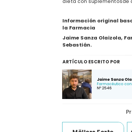
dieta con suplementosde a
Información original basa
la Farmacia
Jaime Sanza Olaizola, Fa
Sebastián.
ARTÍCULO ESCRITO POR
Jaime Sanza Ola
Farmacéutico con 
Nº 2546
Pr