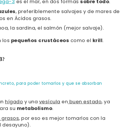
ega-3
es el mar, en dos formas
sobre todo
.
azules
, preferiblemente salvajes y de mares de
cos en Ácidos grasos.
choa, la sardina, el salmón (mejor salvaje).
n los
pequeños crustáceos
como el
krill
.
3?
ncreto, para poder tomarlos y que se absorban
un
hígado
y una
vesícula
en
buen estado
, ya
para su
metabolismo
.
 grasos
, por eso es mejor tomarlos con la
l desayuno).