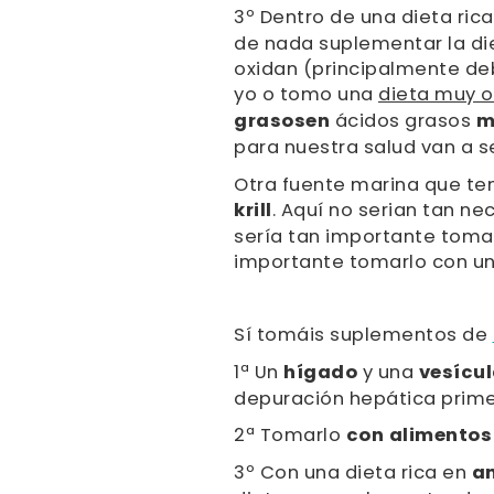
3º Dentro de una dieta ric
de nada suplementar la di
oxidan (principalmente debi
yo o tomo una
dieta muy o
grasos
en
ácidos grasos
m
para nuestra salud van a s
Otra fuente marina que t
krill
. Aquí no serian tan ne
sería tan importante toma
importante tomarlo con una
Sí tomáis suplementos de
1ª Un
hígado
y una
vesícu
depuración hepática prime
2ª Tomarlo
con alimentos
3º Con una dieta rica en
an