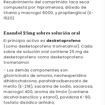
Recubrimiento del comprimido: laca seca
compuesta por: hipromelosa, dióxido de
titanio y macrogol 6000, y propilenglicol (E-
1520).
Enandol 25mg sobres solución oral
El principio activo es
dexketoprofeno
(como dexketoprofeno trometamol). Cada
sobre de solución oral contiene 25 mg de
dexketoprofeno como dexketoprofeno
trometamol.
- Los demás componentes son:
glicirricinato de amonio, neohesperidina
dihidrochalcona, parahidroxibenzoato de
metilo (E-218), sacarina de sodio, sacarosa,
macrogol 400, aroma de limón (contiene
alcohol bencílico y etanol), povidona K-90,
fosfato disódico anhidro,