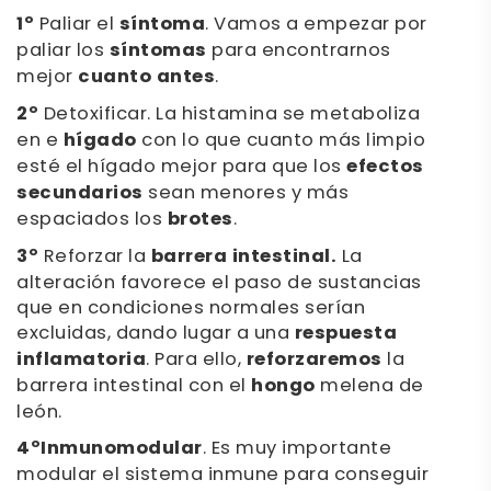
1º
Paliar el
síntoma
. Vamos a empezar por
paliar los
síntomas
para encontrarnos
mejor
cuanto antes
.
2º
Detoxificar. La histamina se metaboliza
en e
hígado
con lo que cuanto más limpio
esté el hígado mejor para que los
efectos
secundarios
sean menores y más
espaciados los
brotes
.
3º
Reforzar la
barrera intestinal.
La
alteración favorece el paso de sustancias
que en condiciones normales serían
excluidas, dando lugar a una
respuesta
inflamatoria
. Para ello,
reforzaremos
la
barrera intestinal con el
hongo
melena de
león.
4º
Inmunomodular
. Es muy importante
modular el sistema inmune para conseguir