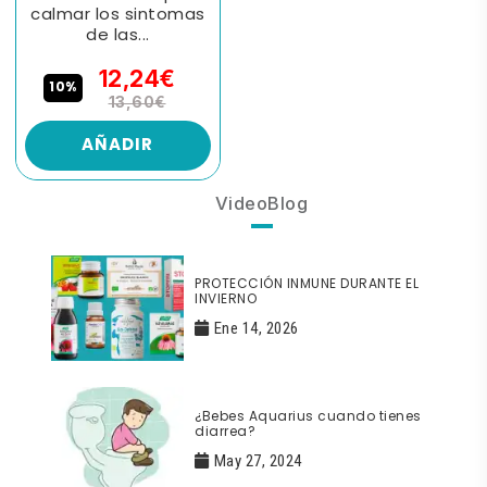
calmar los sintomas
de las...
12,24€
10%
13,60€
AÑADIR
VideoBlog
PROTECCIÓN INMUNE DURANTE EL
INVIERNO
Ene 14, 2026
¿Bebes Aquarius cuando tienes
diarrea?
May 27, 2024