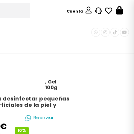
Cuenta
,
Gel
100g
desinfectar pequeñas
a
iciales de la piel y
Reenviar
9€
10%