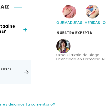
AIZ
QUEMADURAS
HERIDAS
C
etadine
as?
NUESTRA EXPERTA
Uxoa Olaizola de Diego
Licenciada en Farmacia. Nº
operena
ieres dejarnos tu comentario?