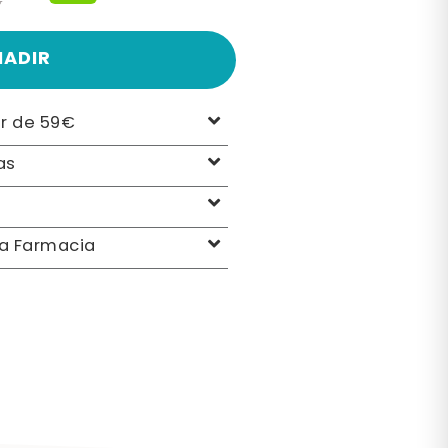
€
ÑADIR
ir de 59€
as
la Farmacia