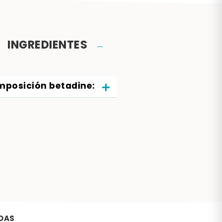
INGREDIENTES
posición betadine:
DAS