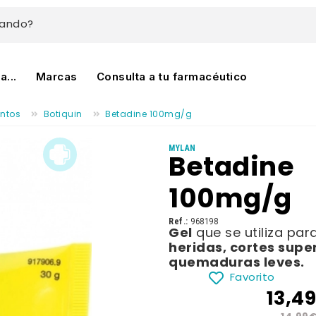
cando?
...
Marcas
Consulta a tu farmacéutico
ntos
Botiquin
Betadine 100mg/g
MYLAN
Betadine
100mg/g
Ref.:
968198
Gel
que se utiliza par
heridas, cortes superf
quemaduras leves.
Favorito
13,4