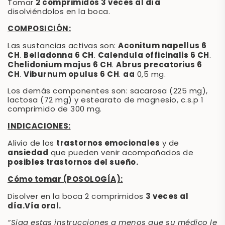
2 comprimidos 3 veces al día
Tomar
disolviéndolos en la boca.
COMPOSICIÓN:
Aconitum napellus 6
Las sustancias activas son:
CH
Belladonna 6 CH
Calendula officinalis 6 CH
.
.
.
Chelidonium majus 6 CH
Abrus precatorius 6
.
CH
Viburnum opulus 6 CH
aa
.
.
0,5 mg.
Los demás componentes son: sacarosa (225 mg),
lactosa (72 mg) y estearato de magnesio, c.s.p 1
comprimido de 300 mg.
INDICACIONES:
trastornos emocionales
Alivio de los
y de
ansiedad
que pueden venir acompañados de
posibles trastornos del sueño.
Cómo tomar (POSOLOGÍA):
3 veces al
Disolver en la boca 2 comprimidos
día.
Vía oral.
“Siga estas instrucciones a menos que su médico le