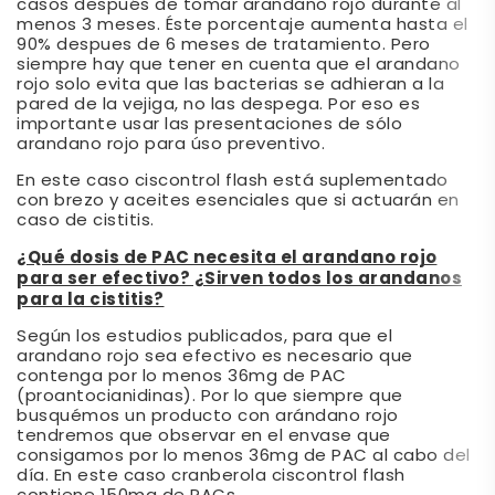
casos después de tomar arandano rojo durante al
menos 3 meses. Éste porcentaje aumenta hasta el
90% despues de 6 meses de tratamiento. Pero
siempre hay que tener en cuenta que el arandano
rojo solo evita que las bacterias se adhieran a la
pared de la vejiga, no las despega. Por eso es
importante usar las presentaciones de sólo
arandano rojo para úso preventivo.
En este caso ciscontrol flash está suplementado
con brezo y aceites esenciales que si actuarán en
caso de cistitis.
¿Qué dosis de PAC necesita el arandano rojo
para ser efectivo? ¿Sirven todos los arandanos
para la cistitis?
Según los estudios publicados, para que el
arandano rojo sea efectivo es necesario que
contenga por lo menos 36mg de PAC
(proantocianidinas). Por lo que siempre que
busquémos un producto con arándano rojo
tendremos que observar en el envase que
consigamos por lo menos 36mg de PAC al cabo del
día. En este caso cranberola ciscontrol flash