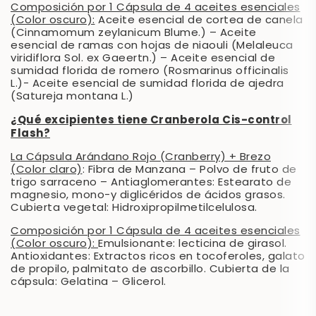
Composición por 1 Cápsula de 4 aceites esenciales
(Color oscuro):
Aceite esencial de cortea de canela
(Cinnamomum zeylanicum Blume.) – Aceite
esencial de ramas con hojas de niaouli (Melaleuca
viridiflora Sol. ex Gaeertn.) – Aceite esencial de
sumidad florida de romero (Rosmarinus officinalis
L.)- Aceite esencial de sumidad florida de ajedra
(Satureja montana L.)
¿Qué excipientes tiene Cranberola Cis-control
Flash?
La Cápsula Arándano Rojo (Cranberry) + Brezo
(Color claro)
: Fibra de Manzana – Polvo de fruto de
trigo sarraceno – Antiaglomerantes: Estearato de
magnesio, mono-y diglicéridos de ácidos grasos.
Cubierta vegetal: Hidroxipropilmetilcelulosa.
Composición por 1 Cápsula de 4 aceites esenciales
(Color oscuro):
Emulsionante: lecticina de girasol.
Antioxidantes: Extractos ricos en tocoferoles, galato
de propilo, palmitato de ascorbillo. Cubierta de la
cápsula: Gelatina – Glicerol.