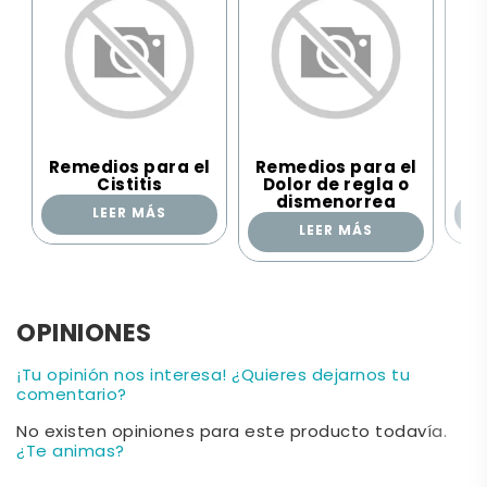
Remedios para el
Remedios para el
Re
Cistitis
Dolor de regla o
Ho
dismenorrea
LEER MÁS
LEER MÁS
OPINIONES
¡Tu opinión nos interesa! ¿Quieres dejarnos tu
comentario?
No existen opiniones para este producto todavía.
¿Te animas?