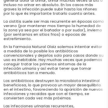
generar dolor al orinar, orinar muchas veces al día o
incluso no orinar en absoluto. En los casos más
graves la infección puede subir hasta los riñones
por lo que és importante tratarlo cuanto antes.
La cistitis suele ser mas recurrente en épocas como
verano (por mantener mas tiempo la humedad de
la zona ya sea por el bañador o por sudor), invierno
(por sentarnos en sitios frios) o epocas de
estreñimiento.
En la Farmacia Natural Olaiz solemos intentar evitar
a medida de lo posible los antibióticos
convencionales y dejarlos solo para casos donde su
uso es inebitable. Hay muchas veces que podemos
consguir tratar los primeros sintomas de la
infección urinaria y así evitar tener que tomar
antibióticos tan a menudo.
Los antibióticos destruyen la microbiota intestinal
beneficiosa, lo que provoca un mayor desequilibrio
en el intestino, favoreciendo la aparición de nuevas
infecciones y recaidas que con el tiempo, se
convierten cada vez más próximas.
Las infecciones urinarias recurrentes,