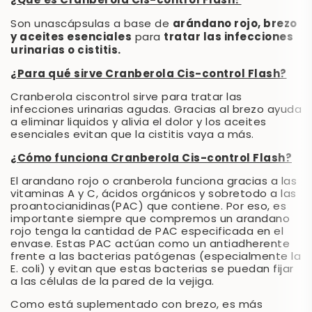
¿Qué es Cranberola Cis-control Flash?
arándano rojo, brezo
Son unas
cápsulas a base de
y aceites esenciales
tratar las infecciones
para
urinarias o cistitis.
¿Para qué sirve Cranberola Cis-control Flash?
Cranberola ciscontrol sirve para tratar las
infecciones urinarias agudas. Gracias al brezo ayuda
a eliminar liquidos y alivia el dolor y los aceites
esenciales evitan que la cistitis vaya a más.
¿Cómo funciona Cranberola Cis-control Flash?
El arandano rojo o cranberola funciona gracias a las
vitaminas A y C, ácidos orgánicos y sobretodo a las
proantocianidinas(PAC) que contiene. Por eso, es
importante siempre que compremos un arandano
rojo tenga la cantidad de PAC especificada en el
envase. Estas PAC actúan como un antiadherente
frente a las bacterias patógenas (especialmente la
E. coli) y evitan que estas bacterias se puedan fijar
a las células de la pared de la vejiga.
Como está suplementado con brezo, es más