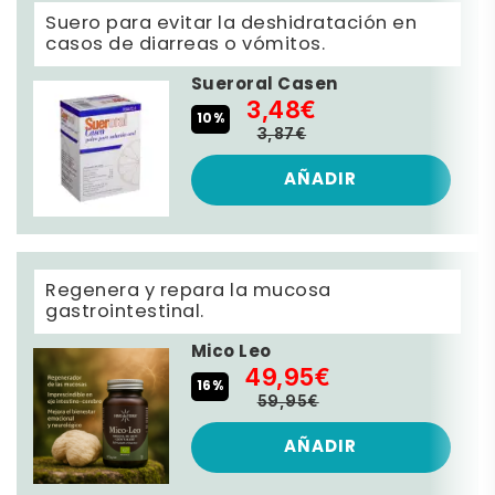
Suero para evitar la deshidratación en
casos de diarreas o vómitos.
Sueroral Casen
3,48€
10%
3,87€
AÑADIR
Regenera y repara la mucosa
gastrointestinal.
Mico Leo
49,95€
16%
59,95€
AÑADIR