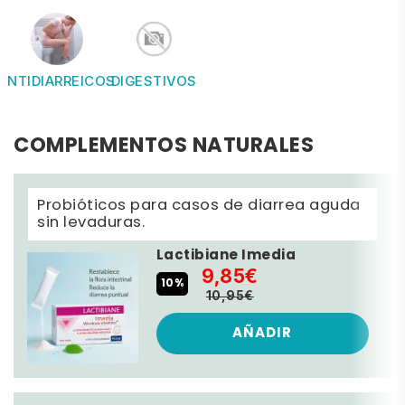
ANTIDIARREICOS
DIGESTIVOS
COMPLEMENTOS NATURALES
Probióticos para casos de diarrea aguda
sin levaduras.
Lactibiane Imedia
9,85€
10%
10,95€
AÑADIR