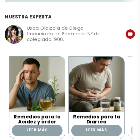
NUESTRA EXPERTA
Uxoa Olaizola de Diego
Licenciada en Farmacia. Nº de
colegiado: 900.
Remedios para la
Remedios para la
Re
Acidez y ardor
Diarrea
LEER MÁS
LEER MÁS