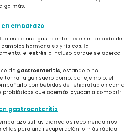
algo más.
s en embarazo
uales de una gastroenteritis en el periodo de
s cambios hormonales y físicos, la
camento, el
estrés
o incluso porque se acerca
caso de
gastroenteritis
, estando o no
 tomar algún suero como, por ejemplo, el
compañarlo con bebidas de rehidratación como
nos probióticos que además ayudan a combatir
en gastroenteritis
l embarazo sufras diarrea os recomendamos
ncillas para una recuperación lo más rápida