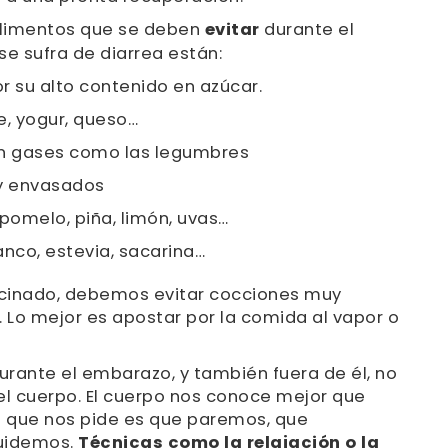
s alimentos que se deben
evitar
durante el
e sufra de diarrea están:
r su alto contenido en azúcar.
e, yogur, queso…
n gases como las legumbres
y envasados
, pomelo, piña, limón, uvas…
anco, estevia, sacarina…
ocinado, debemos evitar cocciones muy
s. Lo mejor es apostar por la comida al vapor o
durante el embarazo, y también fuera de él, no
el cuerpo. El cuerpo nos conoce mejor que
o que nos pide es que paremos, que
uidemos.
Técnicas como la relajación o la