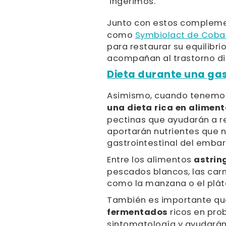
ingerimos.
Junto con estos complem
como
Symbiolact de Cob
para restaurar su equilibri
acompañan al trastorno di
Dieta durante una gas
Asimismo, cuando tenemos
una dieta rica en alimen
pectinas que ayudarán a reg
aportarán nutrientes que n
gastrointestinal del embar
Entre los alimentos
astrin
pescados blancos, las carn
como la manzana o el plát
También es importante q
fermentados
ricos en pro
sintomatología y ayudarán