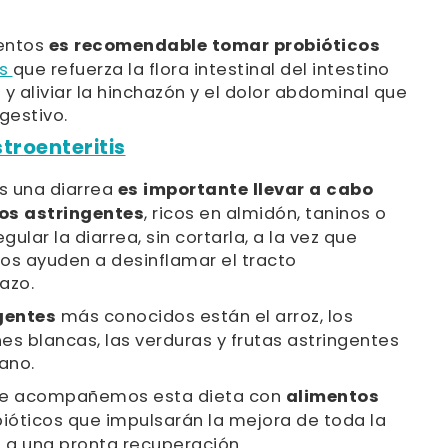
entos
es recomendable tomar probióticos
as
que refuerza la flora intestinal del intestino
o y aliviar la hinchazón y el dolor abdominal que
gestivo.
troenteritis
 una diarrea
es importante llevar a cabo
tos astringentes
, ricos en almidón, taninos o
ular la diarrea, sin cortarla, a la vez que
os ayuden a desinflamar el tracto
azo.
gentes
más conocidos están el arroz, los
es blancas, las verduras y frutas astringentes
ano.
ue acompañemos esta dieta con
alimentos
bióticos que impulsarán la mejora de toda la
 a una pronta recuperación.