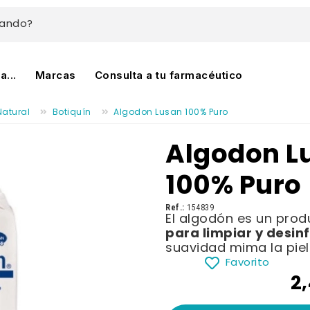
cando?
...
Marcas
Consulta a tu farmacéutico
Natural
Botiquín
Algodon Lusan 100% Puro
Algodon L
100% Puro
Ref.:
154839
El algodón es un pro
para limpiar y desinf
suavidad mima la pie
Favorito
2