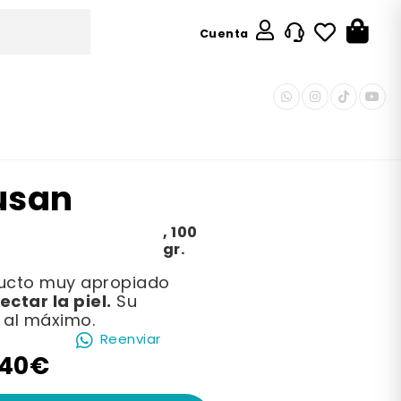
Cuenta
usan
,
100
gr.
ducto muy apropiado
ectar la piel.
Su
l al máximo.
Reenviar
,40€