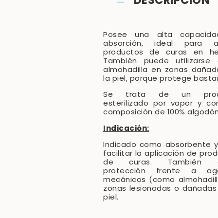
DESCRIPCIÓN
Posee una alta capacid
absorción, ideal para ap
productos de curas en her
También puede utilizarse
almohadilla en zonas dañad
la piel, porque protege bast
Se trata de un prod
esterilizado por vapor y c
composición de 100% algodón
Indicación:
Indicado como absorbente y
facilitar la aplicación de pro
de curas. También 
protección frente a ag
mecánicos (como almohadill
zonas lesionadas o dañadas
piel.