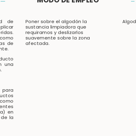
MODO DE EMPLEO
ad de
Poner sobre el algodón la
Algod
licar
sustancia limpiadora que
idas.
requiramos y deslizarlos
 como
suavemente sobre la zona
as de
afectada.
ante.
ucto
on una
.
 para
ductos
como
entes
a) en
 de la