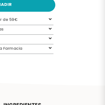
ÑADIR
ir de 59€
as
la Farmacia