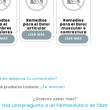
dios
Remedios
Remedios
a el
para el Dolor
para el Dolor
mbres
articular
muscular o
lares
contractura
LEER MÁS
 MÁS
LEER MÁS
ieres dejarnos tu comentario?
te producto todavía.
¿Te animas?
¿Quieres saber más?
Haz una pregunta a un farmacéutico de Olaiz