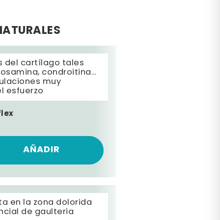
NATURALES
del cartílago tales
osamina, condroitina…
culaciones muy
el esfuerzo
flex
€
AÑADIR
ta en la zona dolorida
ncial de gaulteria