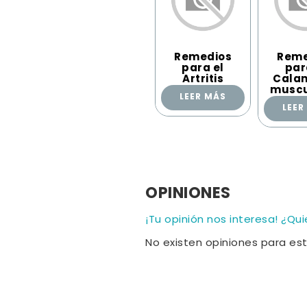
Remedios
Reme
para el
par
Artritis
Cala
muscu
LEER MÁS
LEER
OPINIONES
¡Tu opinión nos interesa! ¿Qu
No existen opiniones para es