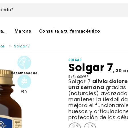
cando?
...
Marcas
Consulta a tu farmacéutico
tos
Solgar 7
SOLGAR
Solgar 7
,
30 c
Recomendado
Ref.:
000972
alivia dolore
Solgar 7
una semana
gracias 
95 %
(naturales) avanzado
mantener la flexibilid
mejora el funcionamie
huesos y articulacione
protección de las célu