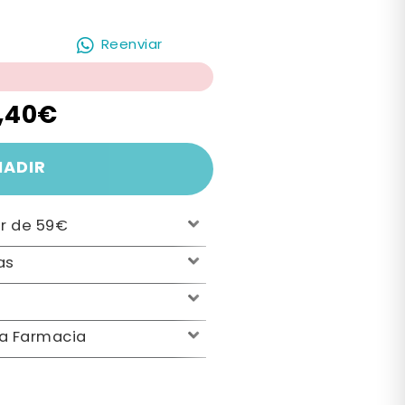
Reenviar
,40€
ÑADIR
ir de 59€
as
la Farmacia