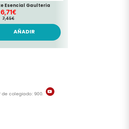
te Esencial Gaulteria
6,71€
7,45€
AÑADIR
 de colegiado: 900.